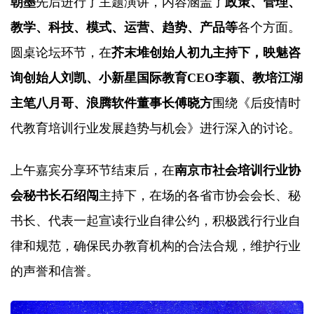
朝墨
先后进行了主题演讲，内容涵盖了
政策、管理、
教学、科技、模式、运营、趋势、产品等
各个方面。
圆桌论坛环节，在
芥末堆创始人初九主持下，映魅咨
询创始人刘凯、小新星国际教育CEO李颖、教培江湖
主笔八月哥、浪腾软件董事长傅晓方
围绕《后疫情时
代教育培训行业发展趋势与机会》进行深入的讨论。
上午嘉宾分享环节结束后，在
南京市社会培训行业协
会秘书长石绍闯
主持下，在场的各省市协会会长、秘
书长、代表一起宣读行业自律公约，积极践行行业自
律和规范，确保民办教育机构的合法合规，维护行业
的声誉和信誉。