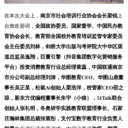
在本次大会上，
南京市社会培训行业协会会长梁锐
上
台致欢迎词，
全国政协委员、国家督学、中国民办教
育协会会长、教育部全国校外教育培训监管专家委员
会主任委员刘林，
剑桥大学出版与考评院大中华区渠
道总监吴逸翔，
巨量引擎（抖音集团数字化营销服务
平台）投资消费教育行业总经理黄蕊，中国联通南京
市分公司副总经理刘涛，华图教育CEO、华图山鼎董
事长吴正杲，松鼠Ai创始人栗浩洋，校管家CEO邵之
琼，新东方优编程董事长朱宇（小狼），51Talk联合
创始人张礼明，冬奥研学实践教育联盟理事长、石家
庄瀚林集团总裁张紫彤，支付宝数字教育行业负责人