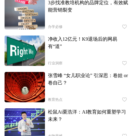
3步找准教培机构的品牌定位，有效赋
能营销裂变
办学必修
净收入12亿元！K9退场后的网易
有“道”
行业洞察
张雪峰 “女儿职业论” 引深思：卷娃 or
卷自己？
教育热点
松鼠Ai栗浩洋：AI教育如何重塑学习
未来？
大咖思维