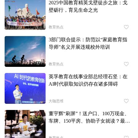
2025中国教育精英戈壁徒步之旅：戈
壁砺行，育见生命之光
教育热点
3部门联合提示：防范以“家庭教育指
导师”名义开展违规校外培训
教育热点
英孚教育在线事业部总经理石坚：在
AI时代获取知识仍存在诸多障碍
大咖思维
董宇辉“刷屏”！送户口、100万现金、
车牌、150平房、协助子女就读？最新
回应来了
教育热点